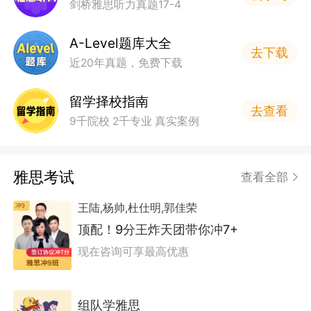
剑桥雅思听力真题17-4
A-Level题库大全
去下载
近20年真题，免费下载
留学择校指南
去查看
9千院校 2千专业 真实案例
雅思考试
查看全部
王陆,杨帅,杜仕明,郭佳荣
顶配！9分王炸天团带你冲7+
现在咨询可享最高优惠
组队学雅思