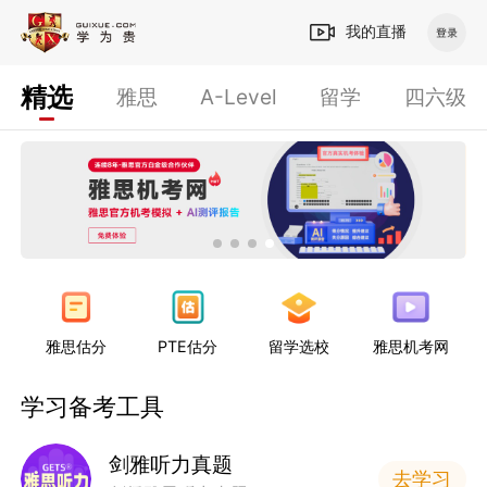
我的直播
精选
雅思
A-Level
留学
四六级
雅思估分
PTE估分
留学选校
雅思机考网
学习备考工具
剑雅听力真题
去学习