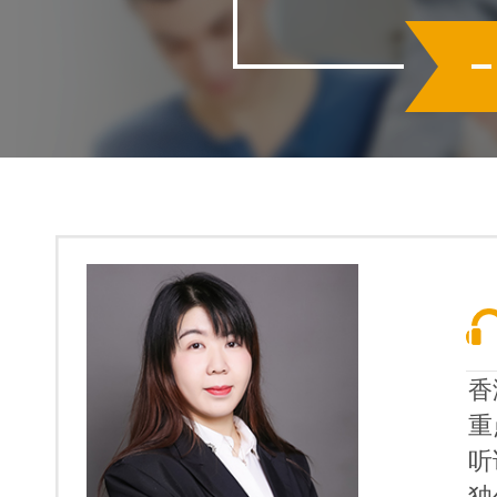
香
重
听
独