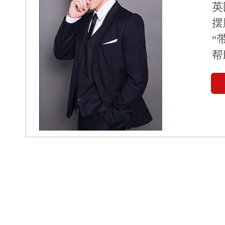
英
摆
“
帮