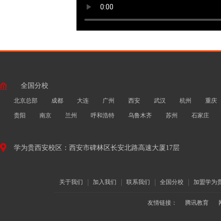
全国分校
北京总部
成都
大连
广州
西安
武汉
杭州
重庆
贵阳
南京
兰州
呼和浩特
乌鲁木齐
苏州
石家庄
学为贵西安校区：西安市碑林区长安北路高速大厦17层
关于我们
加入我们
联系我们
全国分校
加盟学为
友情链接：
腾讯教育