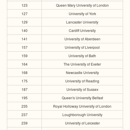
123
Queen Mary University of London
127
University of York
129
Lancaster University
140
Cardiff University
141
University of Aberdeen
157
University of Liverpool
159
University of Bath
164
The University of Exeter
168
Newcastle University
175
University of Reading
187
University of Sussex
195
Queen's University Belfast
235
Royal Holloway University of London
237
Loughborough University
239
University of Leicester