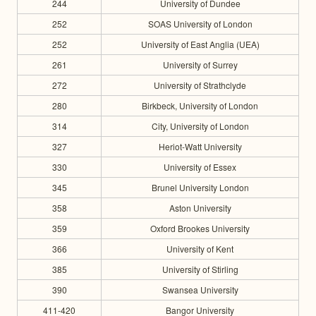
244
University of Dundee
252
SOAS University of London
252
University of East Anglia (UEA)
261
University of Surrey
272
University of Strathclyde
280
Birkbeck, University of London
314
City, University of London
327
Heriot-Watt University
330
University of Essex
345
Brunel University London
358
Aston University
359
Oxford Brookes University
366
University of Kent
385
University of Stirling
390
Swansea University
411-420
Bangor University