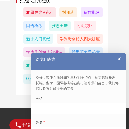
雅思近期热搜
雅思在线9分班
封闭班
写作批改
口语模考
雅思王陆
附近校区
新手入门真经
学为贵创始人四大讲座
学为贵创始人刘洪波
雅思听力早起营
雅思大咖说
李仙童预测
0元申请留学
电话咨询：400-6236-898