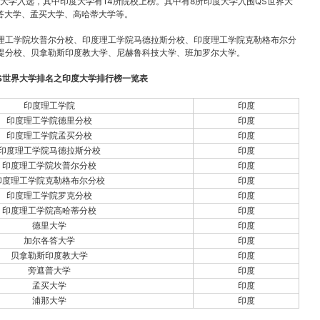
地区大学入选，其中印度大学有14所院校上榜。其中有8所印度大学入围QS世界大
答大学、孟买大学、高哈蒂大学等。
理工学院坎普尔分校、印度理工学院马德拉斯分校、印度理工学院克勒格布尔分
提分校、贝拿勒斯印度教大学、尼赫鲁科技大学、班加罗尔大学。
QS世界大学排名之印度大学排行榜一览表
印度理工学院
印度
印度理工学院德里分校
印度
印度理工学院孟买分校
印度
印度理工学院马德拉斯分校
印度
印度理工学院坎普尔分校
印度
印度理工学院克勒格布尔分校
印度
印度理工学院罗克分校
印度
印度理工学院高哈蒂分校
印度
德里大学
印度
加尔各答大学
印度
贝拿勒斯印度教大学
印度
旁遮普大学
印度
孟买大学
印度
浦那大学
印度